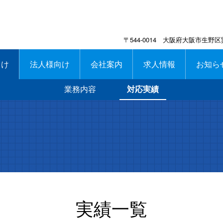
〒544-0014 大阪府大阪市生野区
向け
法人様向け
会社案内
求人情報
お知ら
業務内容
対応実績
実績一覧